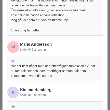
Reflektionen hamnar då överst och inte i anslutning till den
reflektion där frågan/funderingen fanns.
Önskemålet är alltså en typ av
svarsmöjlighet
i direkt
anslutning till någon annans reflektion.
Idag går det bara att göra en tumme upp.
1 person gillar detta
Marie Andersson
M
sade
för 2 år sedan
Hej,
Har det hänt något med den efterfrågade funktionen? Vi har
nu förskolepersonal som efterfrågar samma sak som
personerna ovan i denna tråd.
Kimmo Hamberg
K
sade
för 3 år sedan
Hej,