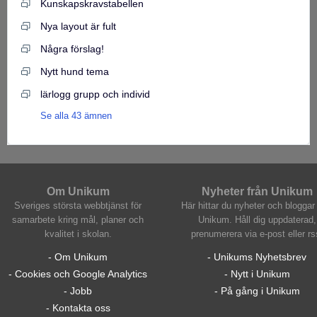
Kunskapskravstabellen
Nya layout är fult
Några förslag!
Nytt hund tema
lärlogg grupp och individ
Se alla 43 ämnen
Om Unikum
Nyheter från Unikum
Sveriges största webbtjänst för
Här hittar du nyheter och bloggar 
samarbete kring mål, planer och
Unikum. Håll dig uppdaterad,
kvalitet i skolan.
prenumerera via e-post eller rs
- Om Unikum
- Unikums Nyhetsbrev
- Cookies och Google Analytics
- Nytt i Unikum
- Jobb
- På gång i Unikum
- Kontakta oss