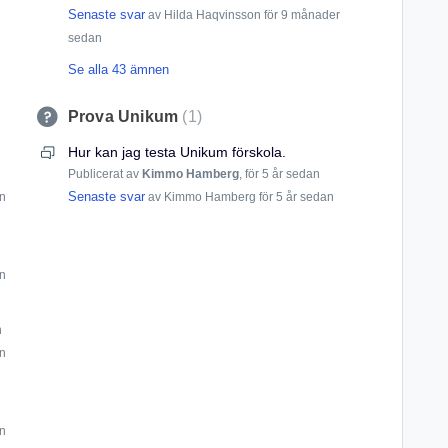
Senaste svar
av Hilda Haqvinsson
för 9 månader
sedan
Se alla 43 ämnen
Prova Unikum
1
Hur kan jag testa Unikum förskola.
Publicerat av
Kimmo Hamberg
,
för 5 år sedan
Senaste svar
an
av Kimmo Hamberg
för 5 år sedan
an
n
an
an