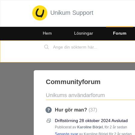
Unikum Support
Hem
Lösningar
Forum
Communityforum
Unikums användarforum
Hur gör man?
37
Driftstörning 28 oktober 2024 Avslutad
Publicerat av
Karoline Börjel
,
för 2 år sedan
Senaste svar
av Karoline Börjel
för 2 år sedan