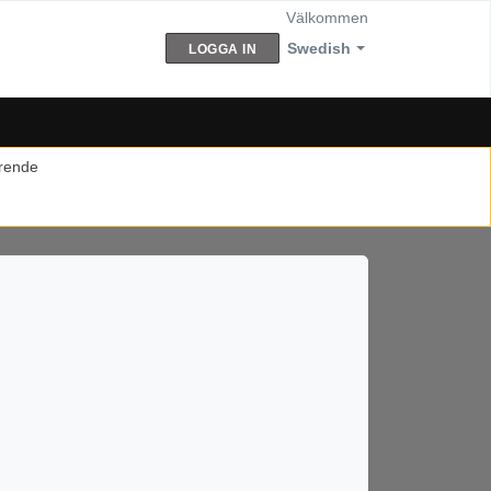
Välkommen
Swedish
LOGGA IN
ärende