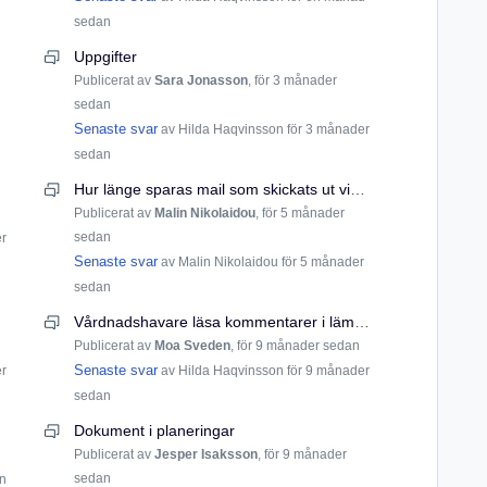
sedan
Uppgifter
Publicerat av
Sara Jonasson
,
för 3 månader
sedan
Senaste svar
av Hilda Haqvinsson
för 3 månader
sedan
Hur länge sparas mail som skickats ut via Unikum till VH?
Publicerat av
Malin Nikolaidou
,
för 5 månader
sedan
er
Senaste svar
av Malin Nikolaidou
för 5 månader
sedan
Vårdnadshavare läsa kommentarer i lämna/hämta fsk?
Publicerat av
Moa Sveden
,
för 9 månader sedan
Senaste svar
er
av Hilda Haqvinsson
för 9 månader
sedan
Dokument i planeringar
Publicerat av
Jesper Isaksson
,
för 9 månader
sedan
an