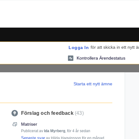
för att skicka in ett nytt 
Logga In
Kontrollera Ärendestatus
Starta ett nytt ämne
Förslag och feedback
43
Matriser
Publicerat av
Ida Myrberg
,
för 4 år sedan
Senaste svar
av Hilda Haqvinsson
för en månad