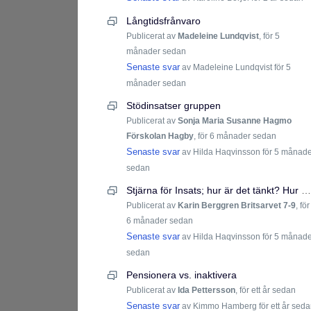
Långtidsfrånvaro
Publicerat av
Madeleine Lundqvist
,
för 5
månader sedan
Senaste svar
av Madeleine Lundqvist
för 5
månader sedan
Stödinsatser gruppen
Publicerat av
Sonja Maria Susanne Hagmo
Förskolan Hagby
,
för 6 månader sedan
Senaste svar
av Hilda Haqvinsson
för 5 månad
sedan
Stjärna för Insats; hur är det tänkt? Hur gör Ni?
Publicerat av
Karin Berggren Britsarvet 7-9
,
för
6 månader sedan
Senaste svar
av Hilda Haqvinsson
för 5 månad
sedan
Pensionera vs. inaktivera
Publicerat av
Ida Pettersson
,
för ett år sedan
Senaste svar
av Kimmo Hamberg
för ett år sed