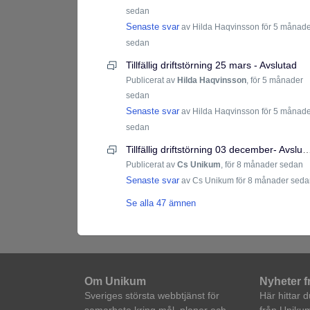
sedan
Senaste svar
av Hilda Haqvinsson
för 5 månad
sedan
Tillfällig driftstörning 25 mars - Avslutad
Publicerat av
Hilda Haqvinsson
,
för 5 månader
sedan
Senaste svar
av Hilda Haqvinsson
för 5 månad
sedan
Tillfällig driftstörning 03 december
Publicerat av
Cs Unikum
,
för 8 månader sedan
Senaste svar
av Cs Unikum
för 8 månader sed
Se alla 47 ämnen
Om Unikum
Nyheter 
Sveriges största webbtjänst för
Här hittar 