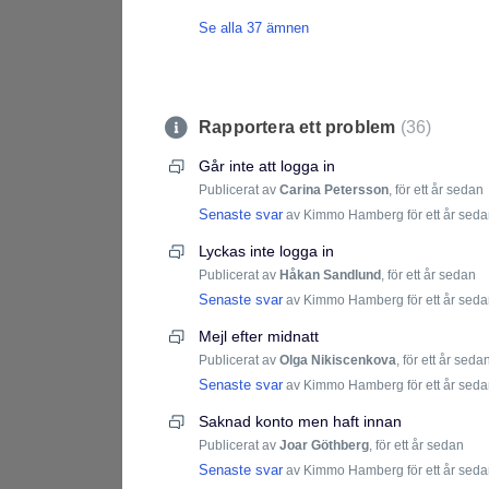
Se alla 37 ämnen
Rapportera ett problem
36
Går inte att logga in
Publicerat av
Carina Petersson
,
för ett år sedan
Senaste svar
av Kimmo Hamberg
för ett år sed
Lyckas inte logga in
Publicerat av
Håkan Sandlund
,
för ett år sedan
Senaste svar
av Kimmo Hamberg
för ett år sed
Mejl efter midnatt
Publicerat av
Olga Nikiscenkova
,
för ett år seda
Senaste svar
av Kimmo Hamberg
för ett år sed
Saknad konto men haft innan
Publicerat av
Joar Göthberg
,
för ett år sedan
Senaste svar
av Kimmo Hamberg
för ett år sed