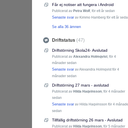
Får ej notiser att fungera i Android
Publicerat av
Petra Wolf
,
för ett år sedan
Senaste svar
av Kimmo Hamberg
för ett år sed
Se alla 36 ämnen
Driftstatus
47
Driftstörning Skola24- Avslutad
Publicerat av
Alexandra Holmqvist
,
för 4
månader sedan
Senaste svar
av Alexandra Holmqvist
för 4
månader sedan
Driftstörning 27 mars - avslutad
Publicerat av
Hilda Haqvinsson
,
för 4 månader
sedan
Senaste svar
av Hilda Haqvinsson
för 4 månad
sedan
Tillfällig driftstörning 26 mars - Avslutad
Publicerat av
Hilda Haqvinsson
,
för 5 månader