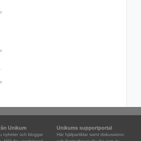
er
er
- Avslutad
an
från Unikum
Unikums supportportal
du nyheter och bloggar
Här hjälpartiklar samt diskussions-