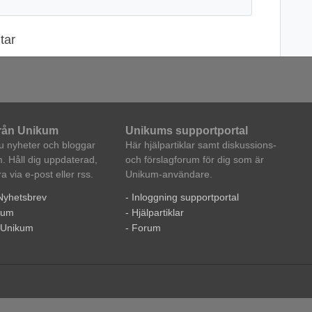
tar
från Unikum
Unikums supportportal
du nyheter och bloggar
Här hjälpartiklar samt diskussions-
. Håll dig uppdaterad,
och förslagforum för dig som är
 via e-post eller rss.
Unikum-användare.
Nyhetsbrev
- Inloggning supportportal
ikum
- Hjälpartiklar
i Unikum
- Forum