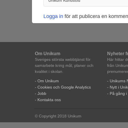
Unikum Kundstöd
Logga in
för att publicera en kommen
Om Unikum
Nyheter 
Sveriges största webbtjänst för
Här hittar 
samarbete kring mål, planer och
från Unikum
kvalitet i skolan.
prenumerera
- Om Unikum
- Unikums 
- Cookies och Google Analytics
- Nytt i Un
- Jobb
- På gång 
- Kontakta oss
© Copyright 2018 Unikum