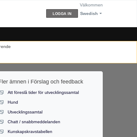
Välkommen
Swedish
LOGGA IN
ärende
Fler ämnen i
Förslag och feedback
Att föreslå tider för utvecklingssamtal
Hund
Utvecklingssamtal
Chatt / snabbmeddelanden
Kunskapskravstabellen