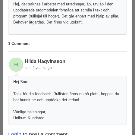
Hej, det saknas i arbetet med utrednngar, åp, utv.åp i den
uppdaterade stödmodulen förmåga att scrolla i text och
program (rullinjal till höger). Det går enbart med hjälp av pilar.
Behöver åtgärdas. Det finns vid utskrift.
1 Comment
Hilda Haqvinsson
H
said
2 years ago
Hej Sara,
Tack för din feedback. Rullisten finns nu på plats, hoppas du
har hunnit se och upptäcka det redan!
Vänliga hälsningar,
Unikum Kundstöd
Login
to post a comment