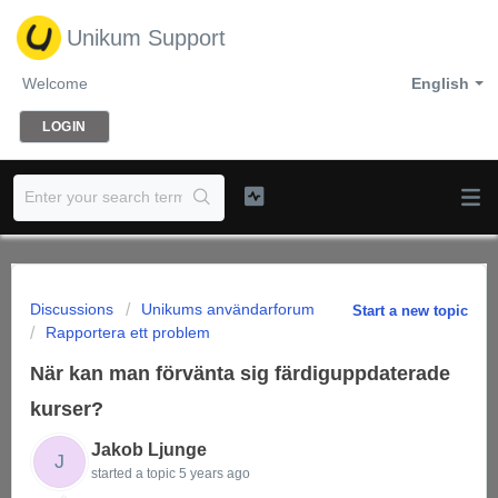
Unikum Support
Welcome
English
LOGIN
Discussions
Unikums användarforum
Start a new topic
Rapportera ett problem
När kan man förvänta sig färdiguppdaterade
kurser?
Jakob Ljunge
J
started a topic
5 years ago