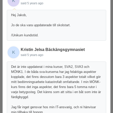
K
said
5 years ago
Hej Jakob,
Jo de ska vara uppdaterade till skolstart.
/Unikum kundstöd.
Kristin Jelsa Bäckängsgymnasiet
K
said
5 years ago
Det är inte uppdaterat i mina kurser, SVA2, SVA3 och
MÖNK1. I de båda sva-kurserna har jag felaktiga aspekter
kopplade, det finns dessutom bara 3 aspekter totalt vilket gör
mitt bedömningsarbete katastrofalt omfattande. I min MÖNK-
kurs finns det inga aspekter, det finns bara 5 tomma rutor i
varje betygssteg. Det känns som att sitta i en båt som inte är
färdigbyggd.
Jag får inget gensvar hos min IT-ansvarig, och ni hänvisar
mig tillbaka till honom.