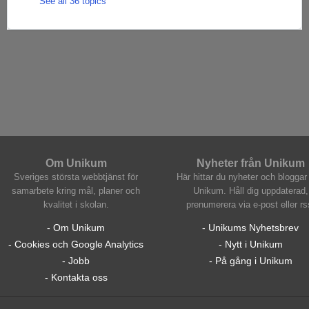
See all 36 topics
Om Unikum
Nyheter från Unikum
Sveriges största webbtjänst för
Här hittar du nyheter och bloggar 
samarbete kring mål, planer och
Unikum. Håll dig uppdaterad,
kvalitet i skolan.
prenumerera via e-post eller rs
- Om Unikum
- Unikums Nyhetsbrev
- Cookies och Google Analytics
- Nytt i Unikum
- Jobb
- På gång i Unikum
- Kontakta oss