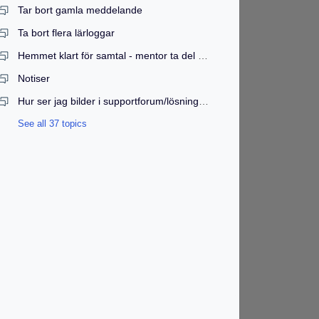
Tar bort gamla meddelande
Ta bort flera lärloggar
Hemmet klart för samtal - mentor ta del av material?
Notiser
Hur ser jag bilder i supportforum/lösningar?
See all 37 topics