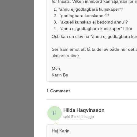
för Insats. Vilken innebörd kan stjärnan för
"ännu ej godtagbara kunskaper"?
"godtagbara kunskaper"?
"aktuell kunskap ej bedömd ännu"?
"ännu ej godtagbara kunskaper" tillför
Och kan en elev ha
"ännu ej godtagbara ku
Ser fram emot att få ta del av både hur det 
skolors rutiner.
Mvh,
Karin Be
1 Comment
Hilda Haqvinsson
H
said
5 months ago
Hej Karin,