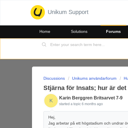
Unikum Support
Home
Solutions
Forums
Discussions
Unikums användarforum
Hu
Stjärna för Insats; hur är de
Karin Berggren Britsarvet 7-9
K
started a topic
6 months ago
Hej,
Jag arbetar på ett högstadium och undrar öve