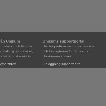
från Unikum
Unikums supportportal
du nyheter och bloggar
Här hjälpartiklar samt diskussions-
. Håll dig uppdaterad,
och förslagforum för dig som är
 via e-post eller rss.
Unikum-användare.
Nyhetsbrev
- Inloggning supportportal
ikum
- Hjälpartiklar
i Unikum
- Forum