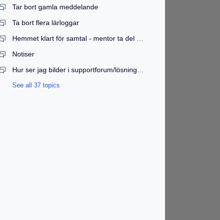
Tar bort gamla meddelande
Ta bort flera lärloggar
Hemmet klart för samtal - mentor ta del av material?
Notiser
Hur ser jag bilder i supportforum/lösningar?
See all 37 topics