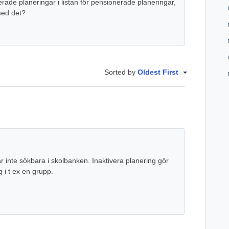
rade planeringar i listan för pensionerade planeringar,
med det?
Sorted by
Oldest First
r inte sökbara i skolbanken. Inaktivera planering gör
g i t ex en grupp.