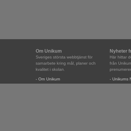
Om Unikum
Nyheter 
Sveriges största webbtjänst för
Här hittar 
samarbete kring mål, planer och
från Unikum
kvalitet i skolan.
prenumerera
- Om Unikum
- Unikums 
- Cookies och Google Analytics
- Nytt i Un
- Jobb
- På gång 
- Kontakta oss
© Copyright 2018 Unikum