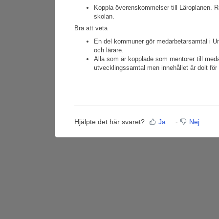
Koppla överenskommelser till Läroplanen. R
skolan.
Bra att veta
En del kommuner gör medarbetarsamtal i Uni
och lärare.
Alla som är kopplade som mentorer till meda
utvecklingssamtal men innehållet är dolt för 
Hjälpte det här svaret?
Ja
Nej