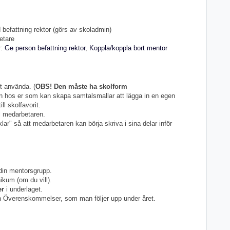
efattning rektor (görs av skoladmin)
etare
r:
Ge person befattning rektor
,
Koppla/koppla bort mentor
tt använda. (
OBS! Den måste ha skolform
den hos er som kan skapa samtalsmallar att lägga in en egen
ll skolfavorit.
ll medarbetaren.
r" så att medarbetaren kan börja skriva i sina delar inför
 din mentorsgrupp.
ikum (om du vill).
er
i underlaget.
 Överenskommelser, som man följer upp under året.