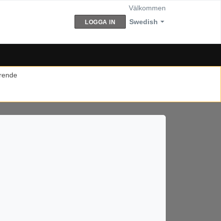
Välkommen
Swedish
LOGGA IN
ärende