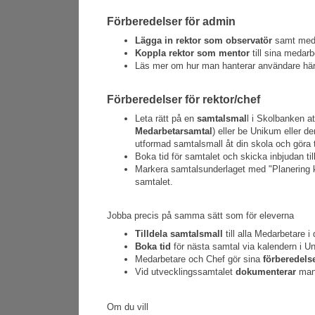
Förberedelser för admin
Lägga in rektor som observatör
samt med b
Koppla rektor som mentor
till sina medarb
Läs mer om hur man hanterar användare hä
Förberedelser för rektor/chef
Leta rätt på en
samtalsmal
l i Skolbanken a
Medarbetarsamtal
) eller be Unikum eller 
utformad samtalsmall åt din skola och göra ti
Boka tid för samtalet och skicka inbjudan ti
Markera samtalsunderlaget med "Planering kla
samtalet.
Jobba precis på samma sätt som för eleverna
Tilldela samtalsmall
till alla Medarbetare i
Boka tid
för nästa samtal via kalendern i Un
Medarbetare och Chef gör sina
förberedels
Vid utvecklingssamtalet
dokumenterar
man
Om du vill