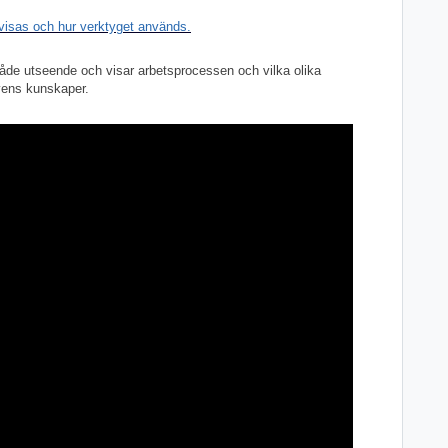
 visas och hur verktyget används.
både utseende och visar arbetsprocessen och vilka olika
vens kunskaper.