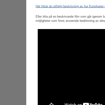
Här hittar du utförlig beskrivning av hur Kunskaper
Eller titta på en beskrivande film som går igenom 
möjligheter som finns avseende bedömning av ele