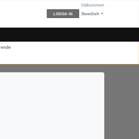
Välkommen
Swedish
LOGGA IN
ärende