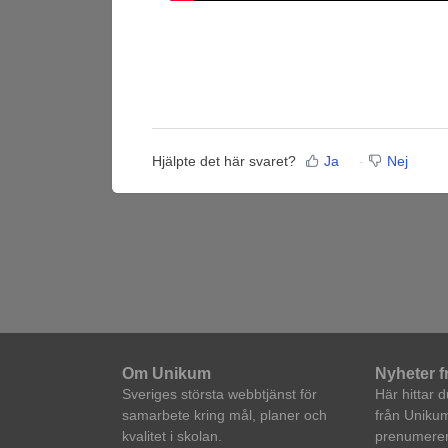
Hjälpte det här svaret?
Ja
Nej
Om Unikum
Nyheter 
Sveriges största webbtjänst för
Här hittar 
samarbete kring mål, planer och
från Unikum
kvalitet i skolan.
prenumerera