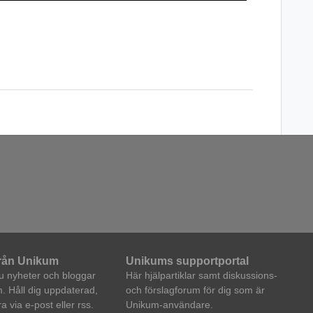
från Unikum
Unikums supportportal
du nyheter och bloggar
Här hjälpartiklar samt diskussions-
. Håll dig uppdaterad,
och förslagforum för dig som är
 via e-post eller rss.
Unikum-användare.