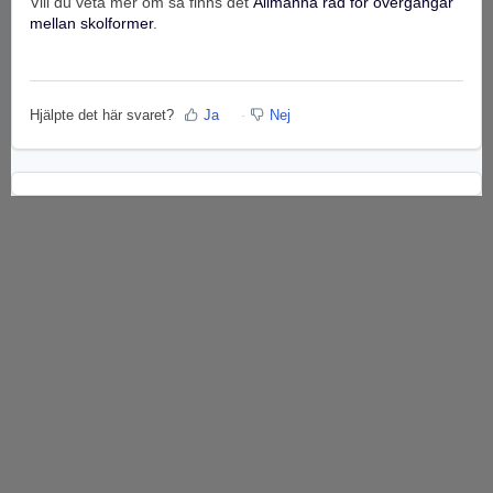
Vill du veta mer om så finns det
Allmänna råd för övergångar
mellan skolformer
.
Hjälpte det här svaret?
Ja
Nej