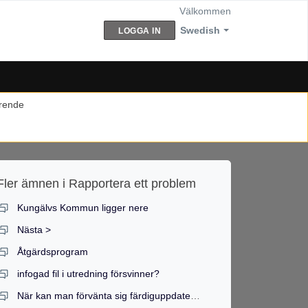
Välkommen
Swedish
LOGGA IN
ärende
Fler ämnen i
Rapportera ett problem
Kungälvs Kommun ligger nere
Nästa >
Åtgärdsprogram
infogad fil i utredning försvinner?
När kan man förvänta sig färdiguppdaterade kurser?