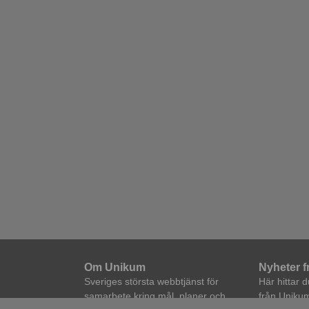
Om Unikum
Nyheter 
Sveriges största webbtjänst för
Här hittar 
samarbete kring mål, planer och
från Unikum