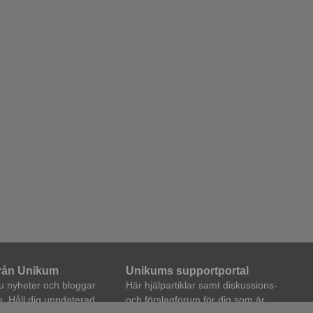
från Unikum
Unikums supportportal
du nyheter och bloggar
Här hjälpartiklar samt diskussions-
. Håll dig uppdaterad,
och förslagforum för dig som är