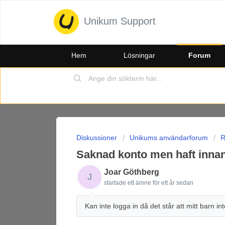
Unikum Support
Hem
Lösningar
Forum
Diskussioner
Unikums användarforum
R
Saknad konto men haft inna
Joar Göthberg
J
startade ett ämne
för ett år sedan
Kan inte logga in då det står att mitt barn in