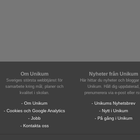
Om Unikum
Nyheter från Unikum
Sveriges största webbtjänst för
Här hittar du nyheter och bloggar 
samarbete kring mål, planer och
Unikum. Håll dig uppdaterad,
kvalitet i skolan.
prenumerera via e-post eller rs
- Om Unikum
- Unikums Nyhetsbrev
- Cookies och Google Analytics
- Nytt i Unikum
- Jobb
- På gång i Unikum
- Kontakta oss