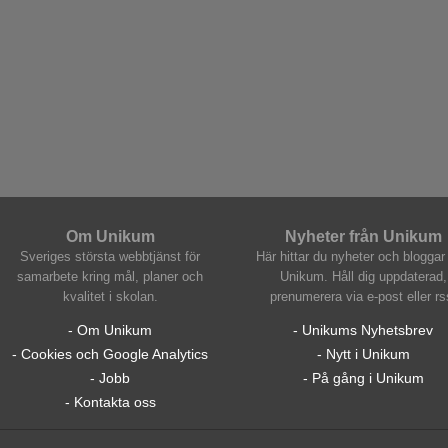
Om Unikum
Nyheter från Unikum
Sveriges största webbtjänst för
Här hittar du nyheter och bloggar 
samarbete kring mål, planer och
Unikum. Håll dig uppdaterad,
kvalitet i skolan.
prenumerera via e-post eller rs
- Om Unikum
- Unikums Nyhetsbrev
- Cookies och Google Analytics
- Nytt i Unikum
- Jobb
- På gång i Unikum
- Kontakta oss