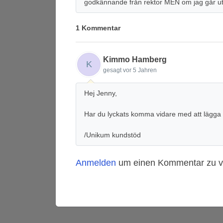
godkännande från rektor MEN om jag går ut f
1 Kommentar
Kimmo Hamberg
K
gesagt
vor 5 Jahren
Hej Jenny,
Har du lyckats komma vidare med att lägga i
/Unikum kundstöd
Anmelden
um einen Kommentar zu ve