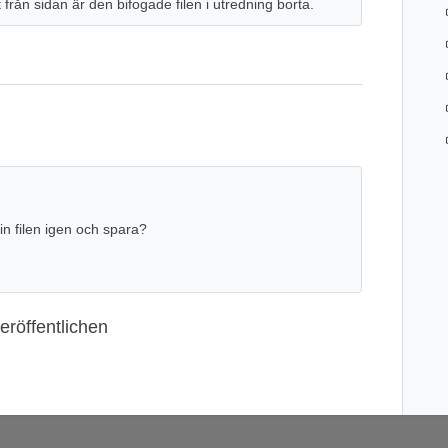
rån sidan är den bifogade filen i utredning borta.
n filen igen och spara?
röffentlichen