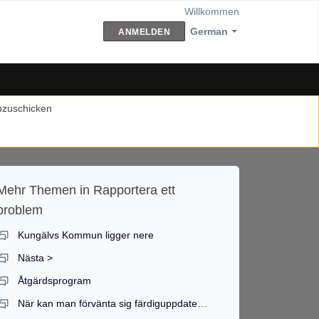
Willkommen
German
ANMELDEN
abzuschicken
Mehr Themen in
Rapportera ett
problem
Kungälvs Kommun ligger nere
Nästa >
Åtgärdsprogram
När kan man förvänta sig färdiguppdaterade kurser?