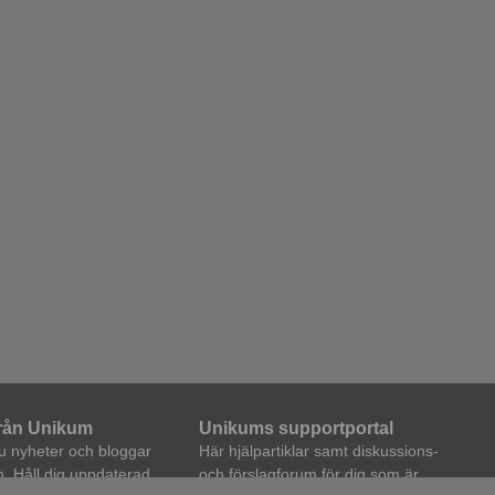
från Unikum
Unikums supportportal
du nyheter och bloggar
Här hjälpartiklar samt diskussions-
. Håll dig uppdaterad,
och förslagforum för dig som är