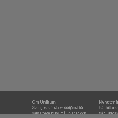
Om Unikum
Nyheter 
Sveriges största webbtjänst för
Här hittar 
samarbete kring mål, planer och
från Unikum