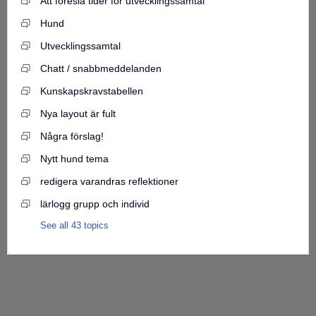
Att föreslå tider för utvecklingssamtal
Hund
Utvecklingssamtal
Chatt / snabbmeddelanden
Kunskapskravstabellen
Nya layout är fult
Några förslag!
Nytt hund tema
redigera varandras reflektioner
lärlogg grupp och individ
See all 43 topics