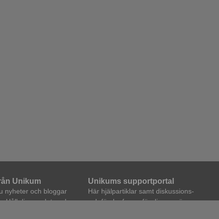
från Unikum
Unikums supportportal
du nyheter och bloggar
Här hjälpartiklar samt diskussions-
. Håll dig uppdaterad,
och förslagforum för dig som är
 via e-post eller rss.
Unikum-användare.