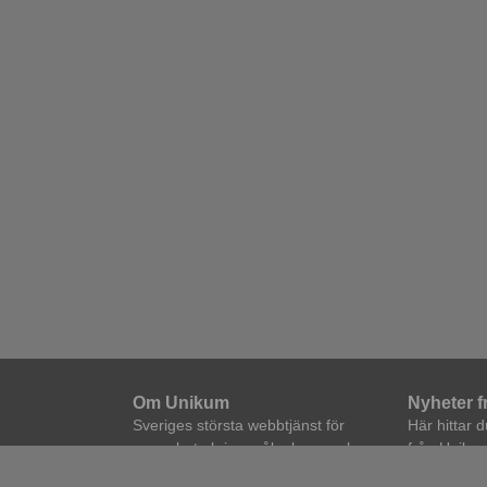
Om Unikum
Nyheter 
Sveriges största webbtjänst för
Här hittar 
samarbete kring mål, planer och
från Unikum
kvalitet i skolan.
prenumerera