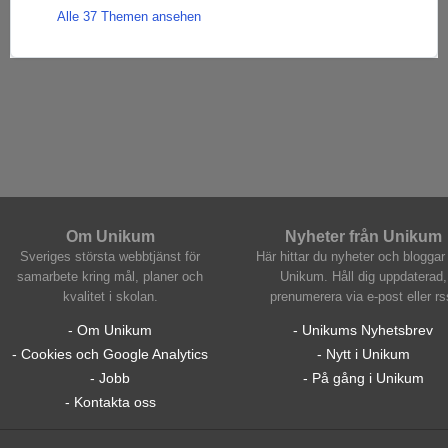
Alle 37 Themen ansehen
Om Unikum
Nyheter från Unikum
Sveriges största webbtjänst för
Här hittar du nyheter och bloggar 
samarbete kring mål, planer och
Unikum. Håll dig uppdaterad,
kvalitet i skolan.
prenumerera via e-post eller rs
- Om Unikum
- Unikums Nyhetsbrev
- Cookies och Google Analytics
- Nytt i Unikum
- Jobb
- På gång i Unikum
- Kontakta oss