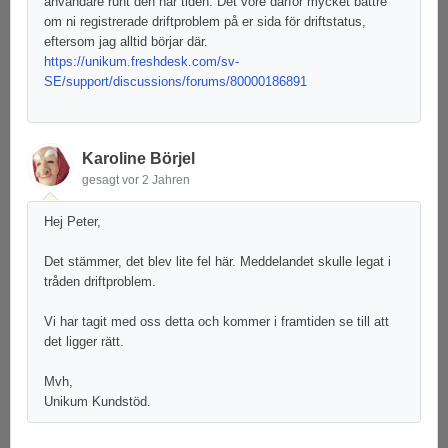
användare runt den här tiden. Det vore därför mycket bättre
om ni registrerade driftproblem på er sida för driftstatus,
eftersom jag alltid börjar där.
https://unikum.freshdesk.com/sv-
SE/support/discussions/forums/80000186891
Karoline Börjel
gesagt
vor 2 Jahren
Hej Peter,
Det stämmer, det blev lite fel här. Meddelandet skulle legat i
tråden driftproblem.
Vi har tagit med oss detta och kommer i framtiden se till att
det ligger rätt.
Mvh,
Unikum Kundstöd.