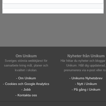
Om Unikum
Nyheter från Unikum
Sveriges största webbtjänst för
Här hittar du nyheter och bloggar 
samarbete kring mål, planer och
Unikum. Håll dig uppdaterad,
kvalitet i skolan.
prenumerera via e-post eller rs
- Om Unikum
- Unikums Nyhetsbrev
- Cookies och Google Analytics
- Nytt i Unikum
- Jobb
- På gång i Unikum
- Kontakta oss