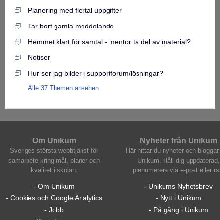
Planering med flertal uppgifter
Tar bort gamla meddelande
Hemmet klart för samtal - mentor ta del av material?
Notiser
Hur ser jag bilder i supportforum/lösningar?
Alle 37 Themen ansehen
Om Unikum
Nyheter från Unikum
Sveriges största webbtjänst för
Här hittar du nyheter och bloggar 
samarbete kring mål, planer och
Unikum. Håll dig uppdaterad,
kvalitet i skolan.
prenumerera via e-post eller rs
- Om Unikum
- Unikums Nyhetsbrev
- Cookies och Google Analytics
- Nytt i Unikum
- Jobb
- På gång i Unikum